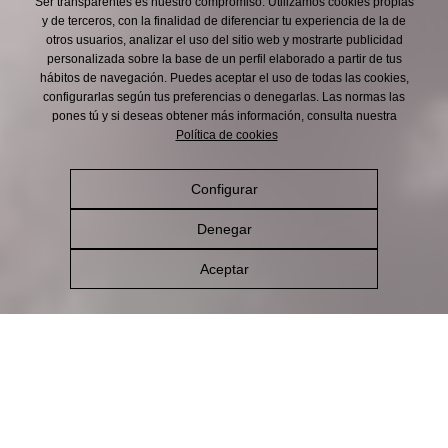
Ser transparentes es nuestro compromiso. Utilizamos cookies propias
y de terceros, con la finalidad de diferenciar tu experiencia de la de
otros usuarios, analizar el uso del sitio web y mostrarte publicidad
personalizada sobre la base de un perfil elaborado a partir de tus
hábitos de navegación. Puedes aceptar el uso de todas las cookies,
configurarlas según tus preferencias o denegarlas. Las normas las
pones tú y si deseas obtener más información, consulta nuestra
Política de cookies
Configurar
Denegar
Aceptar
Cómo la hacemos