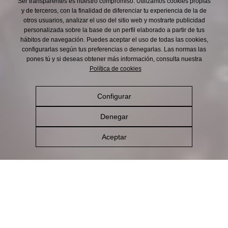
Ser transparentes es nuestro compromiso. Utilizamos cookies propias
y de terceros, con la finalidad de diferenciar tu experiencia de la de
otros usuarios, analizar el uso del sitio web y mostrarte publicidad
personalizada sobre la base de un perfil elaborado a partir de tus
hábitos de navegación. Puedes aceptar el uso de todas las cookies,
configurarlas según tus preferencias o denegarlas. Las normas las
pones tú y si deseas obtener más información, consulta nuestra
Política de cookies
Configurar
Denegar
Aceptar
Cómo la hacemos