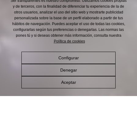
Ser transparentes es nuestro compromiso. Utilizamos cookies propias
y de terceros, con la finalidad de diferenciar tu experiencia de la de
otros usuarios, analizar el uso del sitio web y mostrarte publicidad
personalizada sobre la base de un perfil elaborado a partir de tus
hábitos de navegación. Puedes aceptar el uso de todas las cookies,
configurarlas según tus preferencias o denegarlas. Las normas las
pones tú y si deseas obtener más información, consulta nuestra
Política de cookies
Configurar
Denegar
Aceptar
Cómo la hacemos