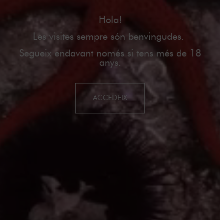
Hola!
Les visites sempre són benvingudes.
Segueix endavant només si tens més de 18
anys.
ACCEDEIX