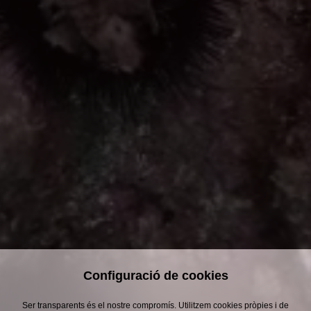
JOE
CREPÚSCULO
Configuració de cookies
Ser transparents és el nostre compromís. Utilitzem cookies pròpies i de
18/09/2026