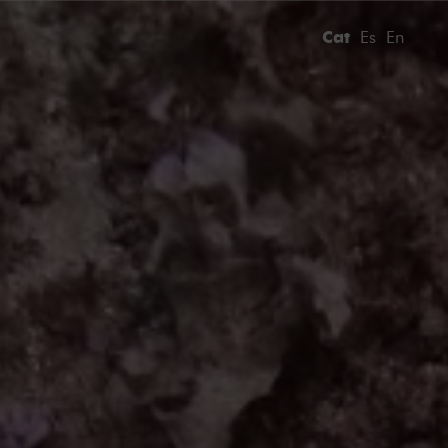
Vés
al
Cat
Es
En
contingut
DIRECTES
ESTRELLA
DAMM
150